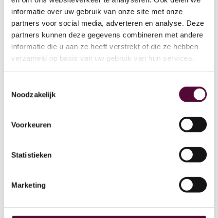
zorgmedewerkers aanzienlijk. Een
informatie over uw gebruik van onze site met onze
perfect voorbeeld van hoe innovatieve
partners voor social media, adverteren en analyse. Deze
technologie en strategisch partnerschap
partners kunnen deze gegevens combineren met andere
échte waarde toevoegen aan onze
informatie die u aan ze heeft verstrekt of die ze hebben
verzameld op basis van uw gebruik van hun services.
opdrachtgevers. Neem contact op voor
meer informatie!
Toestemmingsselectie
Noodzakelijk
Bekijk het hier!
Voorkeuren
Statistieken
Marketing