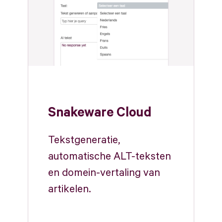
Wat we doen
Snakeware Cloud
Cases
Tekstgeneratie,
Team
automatische ALT-teksten
Werken bij
en domein-vertaling van
4
artikelen.
Contact