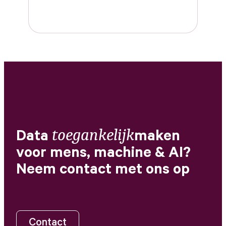
Lease
AI
Actueel
Over ons
Digital Marketing
toegankelijk
Partners
Data
maken
Archive
voor
mens,
machine
&
AI?
GEO
Neem
contact
met
ons
op
+31 (0) 515 431 895
Contact