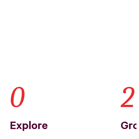
0
1
0
2
1
Explore
Gr