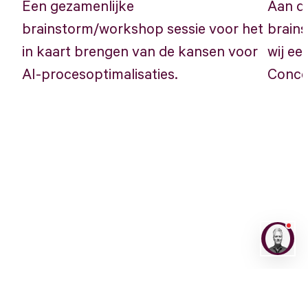
Een gezamenlijke
Aan d
brainstorm/workshop sessie voor het
brain
in kaart brengen van de kansen voor
wij ee
AI-procesoptimalisaties.
Conce