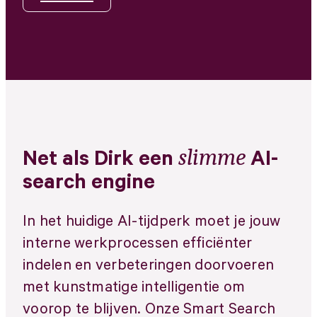
info@snakeware.nl
Veemarktplein 1, 8601 DA Sneek
NL
EN
slimme
Net als Dirk een
AI-
search engine
In het huidige AI-tijdperk moet je jouw
interne werkprocessen efficiënter
indelen en verbeteringen doorvoeren
met kunstmatige intelligentie om
voorop te blijven. Onze Smart Search