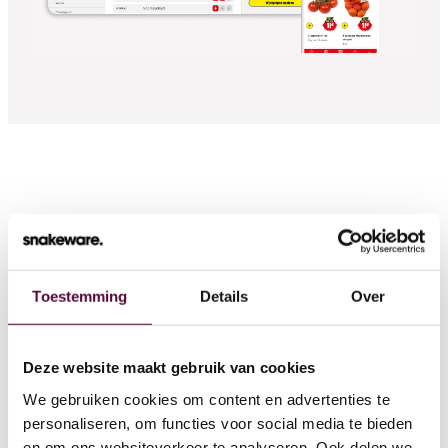
Verlaag de druk op de
servicedesk
met een slimme
chatbot
Toestemming
Details
Over
Deze slimme digitale collega staat 24/7
Deze website maakt gebruik van cookies
klaar voor Florence, beantwoordt direct
We gebruiken cookies om content en advertenties te
vragen en verlaagt zo de werkdruk voor
personaliseren, om functies voor social media te bieden
en om ons websiteverkeer te analyseren. Ook delen we