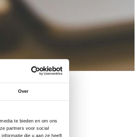
ueel
er ons
ital Marketing
Over
tners
hive
O
 media te bieden en om ons
leads,
ze partners voor social
nformatie die u aan ze heeft