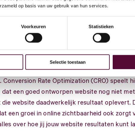
 bij
n
omzet
erzameld op basis van uw gebruik van hun services.
4
t
Voorkeuren
Statistieken
+31
 juli 2024
in
Vee
Selectie toestaan
 van data driven marketing is het essentieel o
. Conversion Rate Optimization (CRO) speelt hier
 dat een goed ontworpen website nog niet met
t die website daadwerkelijk resultaat oplevert
at een groei in online zichtbaarheid ook zorgt
alles over hoe jij jouw website resultaten kunt 