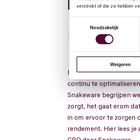
Werken
boekingen
e
verstrekt of die ze hebben v
Toestemmingsselectie
Contac
Noodzakelijk
Toine Dinkelberg
3 min leestijd
16
Lease
Weigeren
In de dynamische wereld
continu te optimaliseren
Snakeware begrijpen we
zorgt, het gaat erom da
in om ervoor te zorgen d
rendement. Hier lees je 