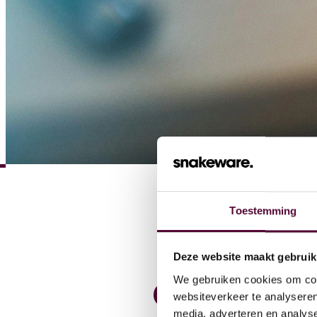
Wat we
Cases
Toestemming
Team
Deze website maakt gebruik
We gebruiken cookies om cont
CRO
als
bas
websiteverkeer te analyseren
media, adverteren en analys