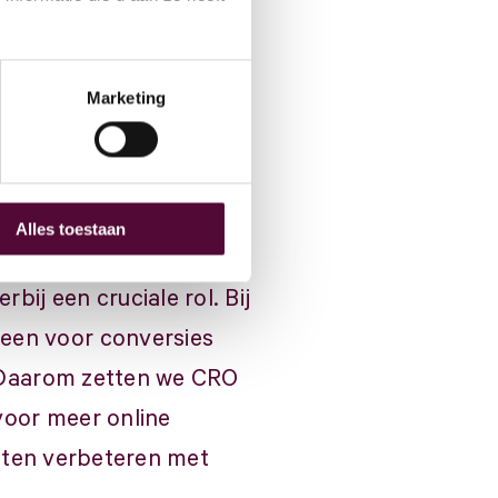
Marketing
 (0) 515 431 895
fo@snakeware.nl
marktplein 1, 8601 DA Sneek
Alles toestaan
NL
EN
m je online presence
bij een cruciale rol. Bij
een voor conversies
. Daarom zetten we CRO
 voor meer online
laten verbeteren met