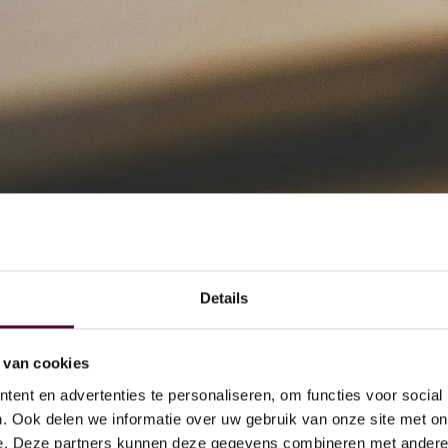
AI
 doen
Act
Ov
Dig
Details
Par
Arc
 van cookies
GE
ent en advertenties te personaliseren, om functies voor social
is
voor
meer
aanvragen,
. Ook delen we informatie over uw gebruik van onze site met on
e. Deze partners kunnen deze gegevens combineren met andere i