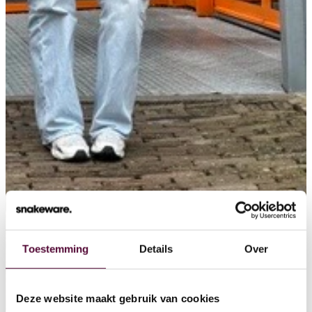
Werken bij
4
Contact
Lease
AI
Actueel
Over ons
Toestemming
Details
Over
Digital Marketing
Partners
Archive
Deze website maakt gebruik van cookies
GEO