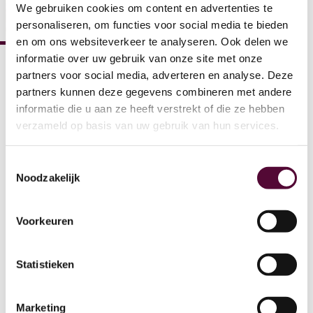
We gebruiken cookies om content en advertenties te
personaliseren, om functies voor social media te bieden
en om ons websiteverkeer te analyseren. Ook delen we
informatie over uw gebruik van onze site met onze
partners voor social media, adverteren en analyse. Deze
+31 (0) 515 431 895
partners kunnen deze gegevens combineren met andere
info@snakeware.nl
informatie die u aan ze heeft verstrekt of die ze hebben
Veemarktplein 1, 8601 DA Sneek
verzameld op basis van uw gebruik van hun services.
NL
EN
Toestemmingsselectie
Noodzakelijk
Snakeware
verwelkomt
nieuwe
stagiaires
Voorkeuren
Statistieken
Marcel van Polen
2 min leestijd
3 september 2024
Marketing