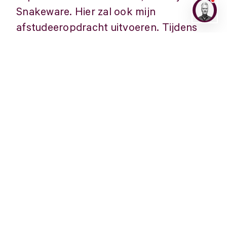
Snakeware. Hier zal ook mijn
afstudeeropdracht uitvoeren. Tijdens
de afgelopen 3 jaar heb ik al veel
geleerd over marketing binnen de
opleiding en heb ik een minor fotografie
gevolgd, voor mij is het nu tijd deze
kennis en creativiteit te gebruiken en uit
te breiden de komende tijd bij
Snakeware. Naast mijn stage vind ik het
leuk om leuke dingen te doen met
familie en vrienden en ben ik een paar
uur per week te zien in de dansschool.
In de komende maanden hoop ik de