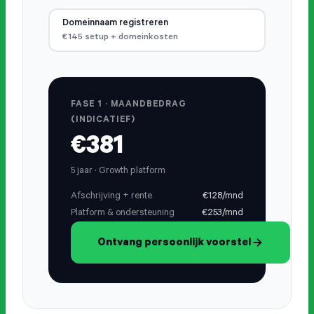
Domeinnaam registreren
€145 setup + domeinkosten
FASE 1 · MAANDBEDRAG
(INDICATIEF)
€381
5 jaar · Growth platform
Afschrijving + rente
€128/mnd
Platform & ondersteuning
€253/mnd
Ontvang persoonlijk voorstel