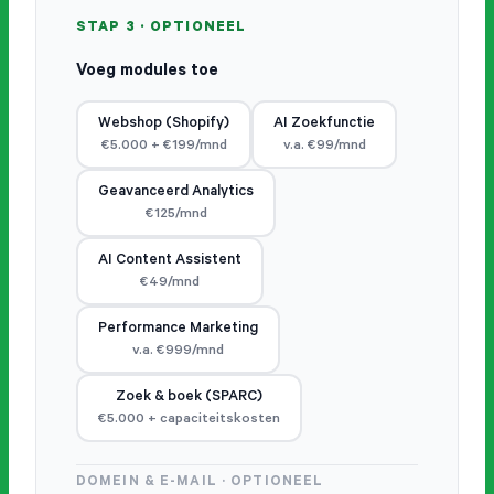
STAP 3 · OPTIONEEL
Voeg modules toe
Webshop (Shopify)
AI Zoekfunctie
€5.000 + €199/mnd
v.a. €99/mnd
Geavanceerd Analytics
€125/mnd
AI Content Assistent
€49/mnd
Performance Marketing
v.a. €999/mnd
Zoek & boek (SPARC)
€5.000 + capaciteitskosten
DOMEIN & E-MAIL · OPTIONEEL