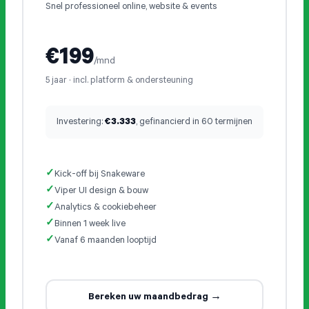
Cases
Snel professioneel online, website & events
Team
€199
/mnd
Werken bij
4
5 jaar · incl. platform & ondersteuning
Contact
Investering:
€3.333
, gefinancierd in 60 termijnen
Lease
Kick-off bij Snakeware
Viper UI design & bouw
Analytics & cookiebeheer
Binnen 1 week live
Vanaf 6 maanden looptijd
AI
Actueel
Over ons
Bereken uw maandbedrag →
Digital Marketing