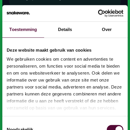
Eén transparant maandbedrag, geen verrassingen
Europese datacenters, 100% AVG/GDPR-conform
Toestemming
Details
Over
Zero plugins. Eigen platform, 31 jaar doorontwikkeld
Deze website maakt gebruik van cookies
We gebruiken cookies om content en advertenties te
Vaste maandprijs, ook na livegang geen verrassing
personaliseren, om functies voor social media te bieden
en om ons websiteverkeer te analyseren. Ook delen we
Na afloop: uw design, content en maatwerk volledig van u
informatie over uw gebruik van onze site met onze
partners voor social media, adverteren en analyse. Deze
Maximale vendor commitment, platform overdraagbaar
partners kunnen deze gegevens combineren met andere
informatie die u aan ze heeft verstrekt of die ze hebben
AI-ready vanaf dag één, ingebouwd in de kern
verzameld op basis van uw gebruik van hun services.
Toestemmingsselectie
Noodzakelijk