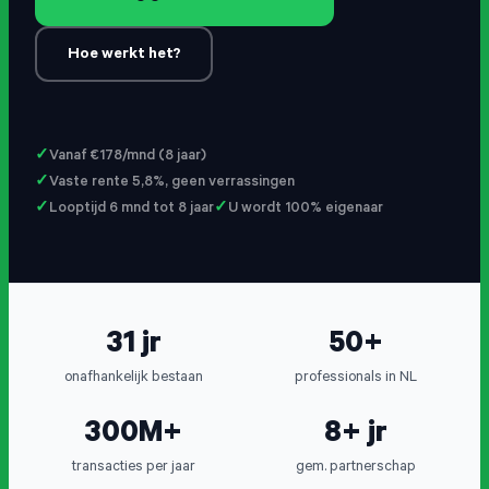
Hoe werkt het?
Vanaf €178/mnd (8 jaar)
Vaste rente 5,8%, geen verrassingen
Looptijd 6 mnd tot 8 jaar
U wordt 100% eigenaar
31 jr
50+
onafhankelijk bestaan
professionals in NL
300M+
8+ jr
transacties per jaar
gem. partnerschap