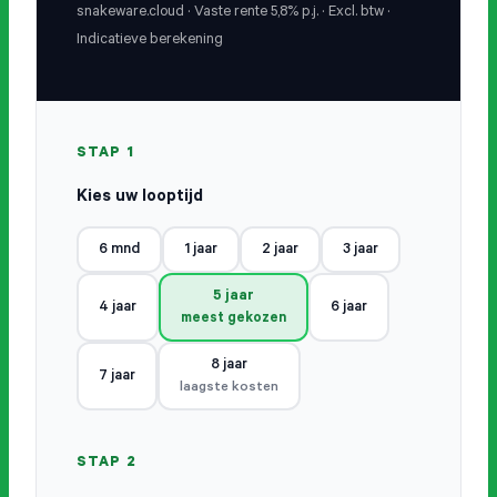
snakeware.cloud · Vaste rente 5,8% p.j. · Excl. btw ·
Indicatieve berekening
STAP 1
Kies uw looptijd
6 mnd
1 jaar
2 jaar
3 jaar
5 jaar
4 jaar
6 jaar
meest gekozen
8 jaar
7 jaar
laagste kosten
STAP 2