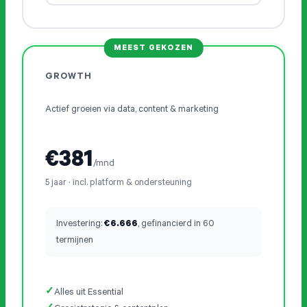
Partners
Archive
MEEST GEKOZEN
GEO
GROWTH
Actief groeien via data, content & marketing
+31 (0) 515 431 895
info@snakeware.nl
€381
/mnd
Veemarktplein 1, 8601 DA Sneek
5 jaar · incl. platform & ondersteuning
NL
EN
Investering:
€6.666
, gefinancierd in 60
termijnen
Alles uit Essential