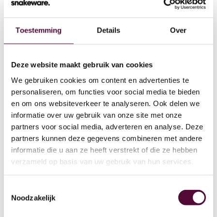
Toestemming
Details
Over
Wat we doen
Deze website maakt gebruik van cookies
We gebruiken cookies om content en advertenties te
Cases
personaliseren, om functies voor social media te bieden
en om ons websiteverkeer te analyseren. Ook delen we
Team
informatie over uw gebruik van onze site met onze
partners voor social media, adverteren en analyse. Deze
Werken bij
partners kunnen deze gegevens combineren met andere
4
informatie die u aan ze heeft verstrekt of die ze hebben
Contact
verzameld op basis van uw gebruik van hun services.
Lease
Toestemmingsselectie
Noodzakelijk