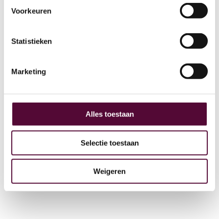
Voorkeuren
AI
Statistieken
Actueel
Over ons
Marketing
Digital Marketing
Partners
Archive
Alles toestaan
GEO
Selectie toestaan
Weigeren
+31 (0) 515 431 895
info@snakeware.nl
Veemarktplein 1, 8601 DA Sneek