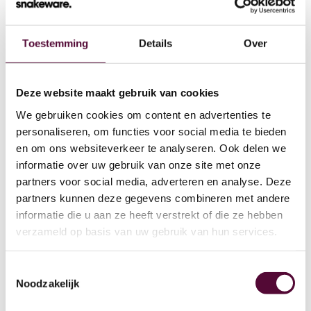
Toestemming
Details
Over
Wat we doen
Deze website maakt gebruik van cookies
We gebruiken cookies om content en advertenties te
Cases
personaliseren, om functies voor social media te bieden
en om ons websiteverkeer te analyseren. Ook delen we
Team
informatie over uw gebruik van onze site met onze
partners voor social media, adverteren en analyse. Deze
Werken bij
partners kunnen deze gegevens combineren met andere
4
informatie die u aan ze heeft verstrekt of die ze hebben
Contact
verzameld op basis van uw gebruik van hun services.
Lease
Toestemmingsselectie
Noodzakelijk