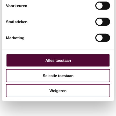
Voorkeuren
AI
Statistieken
Actueel
Over ons
Marketing
Digital Marketing
Partners
Archive
Alles toestaan
GEO
Selectie toestaan
Weigeren
+31 (0) 515 431 895
info@snakeware.nl
Veemarktplein 1, 8601 DA Sneek