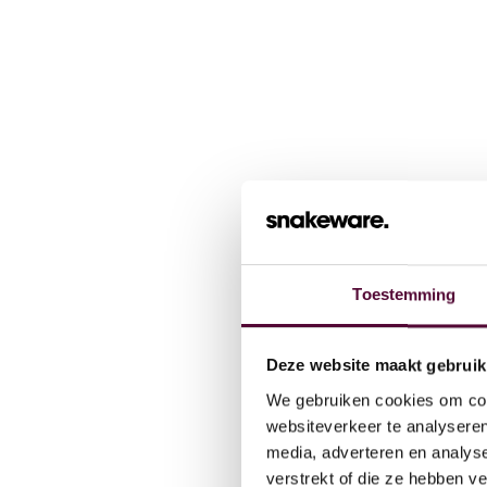
Toestemming
Wat we
Deze website maakt gebruik
We gebruiken cookies om cont
Cases
websiteverkeer te analyseren
media, adverteren en analys
verstrekt of die ze hebben v