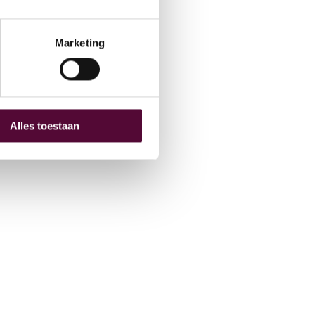
hive
O
Marketing
Alles toestaan
 (0) 515 431 895
fo@snakeware.nl
marktplein 1, 8601 DA Sneek
NL
EN