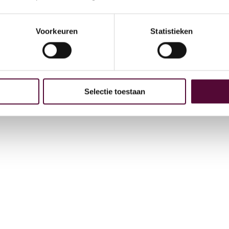
Arc
GE
Voorkeuren
Statistieken
 bij
4
Selectie toestaan
t
+31
in
Vee