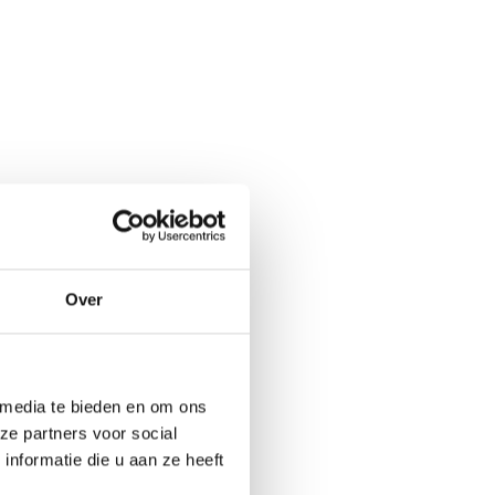
Over
ueel
er ons
 media te bieden en om ons
ital Marketing
ze partners voor social
nformatie die u aan ze heeft
tners