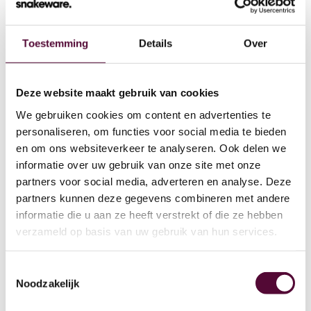
Toestemming
Details
Over
Wat we doen
Deze website maakt gebruik van cookies
We gebruiken cookies om content en advertenties te
Cases
personaliseren, om functies voor social media te bieden
en om ons websiteverkeer te analyseren. Ook delen we
Team
informatie over uw gebruik van onze site met onze
partners voor social media, adverteren en analyse. Deze
Werken bij
partners kunnen deze gegevens combineren met andere
4
informatie die u aan ze heeft verstrekt of die ze hebben
Contact
verzameld op basis van uw gebruik van hun services.
Lease
Toestemmingsselectie
Noodzakelijk