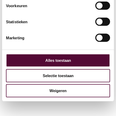
Voorkeuren
AI
Statistieken
Actueel
Over ons
Marketing
Digital Marketing
Partners
Archive
Alles toestaan
GEO
Selectie toestaan
Weigeren
+31 (0) 515 431 895
info@snakeware.nl
Veemarktplein 1, 8601 DA Sneek