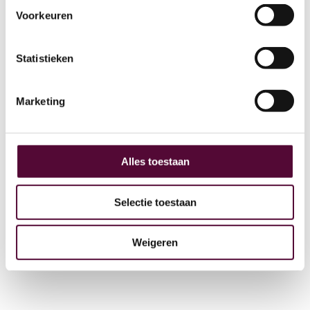
Voorkeuren
AI
Statistieken
Actueel
Over ons
Marketing
Digital Marketing
Partners
Archive
Alles toestaan
GEO
Selectie toestaan
Weigeren
+31 (0) 515 431 895
info@snakeware.nl
Veemarktplein 1, 8601 DA Sneek