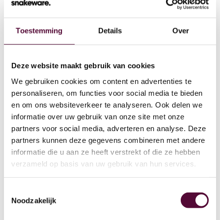
Toestemming
Details
Over
Wat we doen
Deze website maakt gebruik van cookies
We gebruiken cookies om content en advertenties te
Cases
personaliseren, om functies voor social media te bieden
en om ons websiteverkeer te analyseren. Ook delen we
Team
informatie over uw gebruik van onze site met onze
partners voor social media, adverteren en analyse. Deze
Werken bij
partners kunnen deze gegevens combineren met andere
4
informatie die u aan ze heeft verstrekt of die ze hebben
Contact
verzameld op basis van uw gebruik van hun services.
Lease
Toestemmingsselectie
Noodzakelijk