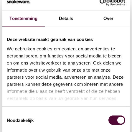
Toestemming
Details
Over
Wat we doen
Deze website maakt gebruik van cookies
We gebruiken cookies om content en advertenties te
Cases
personaliseren, om functies voor social media te bieden
en om ons websiteverkeer te analyseren. Ook delen we
Team
informatie over uw gebruik van onze site met onze
partners voor social media, adverteren en analyse. Deze
Werken bij
partners kunnen deze gegevens combineren met andere
4
informatie die u aan ze heeft verstrekt of die ze hebben
Contact
verzameld op basis van uw gebruik van hun services.
Lease
Toestemmingsselectie
Noodzakelijk