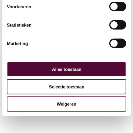
Voorkeuren
AI
Statistieken
Actueel
Over ons
Marketing
Digital Marketing
Partners
Archive
Alles toestaan
GEO
Selectie toestaan
Weigeren
+31 (0) 515 431 895
info@snakeware.nl
Veemarktplein 1, 8601 DA Sneek