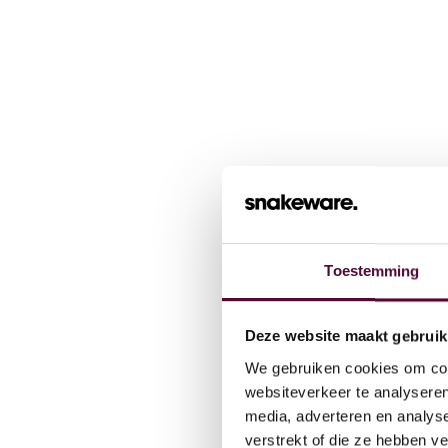
Toestemming
Wat we
Deze website maakt gebruik
We gebruiken cookies om cont
Cases
websiteverkeer te analyseren
media, adverteren en analys
verstrekt of die ze hebben v