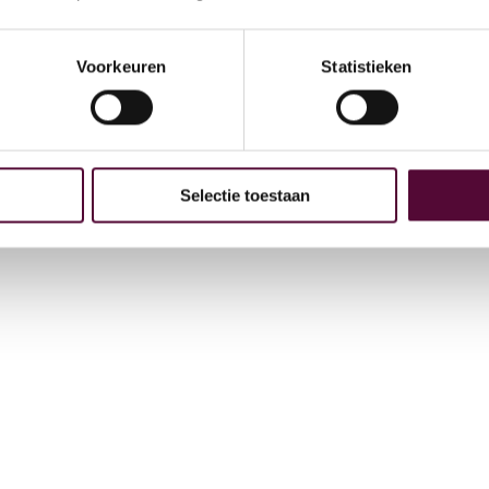
Arc
GE
Voorkeuren
Statistieken
 bij
4
Selectie toestaan
t
+31
in
Vee