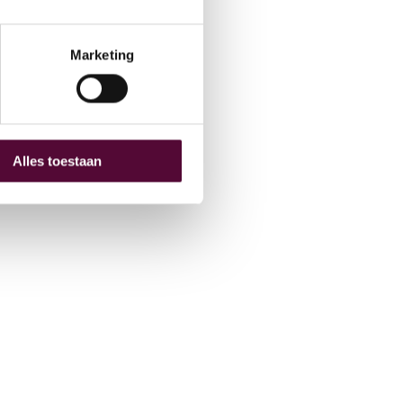
hive
O
Marketing
Alles toestaan
 (0) 515 431 895
fo@snakeware.nl
marktplein 1, 8601 DA Sneek
NL
EN