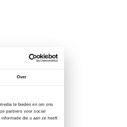
Over
ueel
er ons
 media te bieden en om ons
ital Marketing
ze partners voor social
nformatie die u aan ze heeft
tners