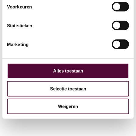
Voorkeuren
AI
Statistieken
Actueel
Over ons
Marketing
Digital Marketing
Partners
Archive
Alles toestaan
GEO
Selectie toestaan
Weigeren
+31 (0) 515 431 895
info@snakeware.nl
Veemarktplein 1, 8601 DA Sneek