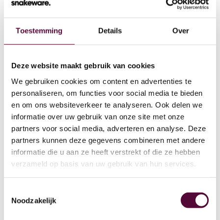
Toestemming
Details
Over
Wat we doen
Deze website maakt gebruik van cookies
We gebruiken cookies om content en advertenties te
Cases
personaliseren, om functies voor social media te bieden
en om ons websiteverkeer te analyseren. Ook delen we
Team
informatie over uw gebruik van onze site met onze
partners voor social media, adverteren en analyse. Deze
Werken bij
partners kunnen deze gegevens combineren met andere
4
informatie die u aan ze heeft verstrekt of die ze hebben
Contact
verzameld op basis van uw gebruik van hun services.
Lease
Toestemmingsselectie
Noodzakelijk