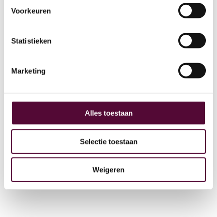
Voorkeuren
AI
Statistieken
Actueel
Over ons
Marketing
Digital Marketing
Partners
Archive
Alles toestaan
GEO
Selectie toestaan
Weigeren
+31 (0) 515 431 895
info@snakeware.nl
Veemarktplein 1, 8601 DA Sneek