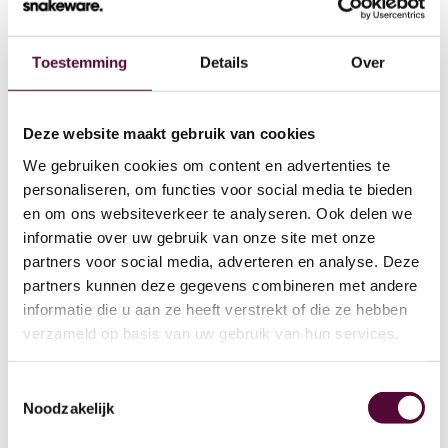
Toestemming
Details
Over
Wat we doen
Deze website maakt gebruik van cookies
We gebruiken cookies om content en advertenties te
Cases
personaliseren, om functies voor social media te bieden
en om ons websiteverkeer te analyseren. Ook delen we
Team
informatie over uw gebruik van onze site met onze
partners voor social media, adverteren en analyse. Deze
Werken bij
partners kunnen deze gegevens combineren met andere
4
informatie die u aan ze heeft verstrekt of die ze hebben
Contact
verzameld op basis van uw gebruik van hun services.
Lease
Toestemmingsselectie
Noodzakelijk