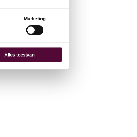
hive
O
Marketing
Alles toestaan
 (0) 515 431 895
fo@snakeware.nl
marktplein 1, 8601 DA Sneek
NL
EN