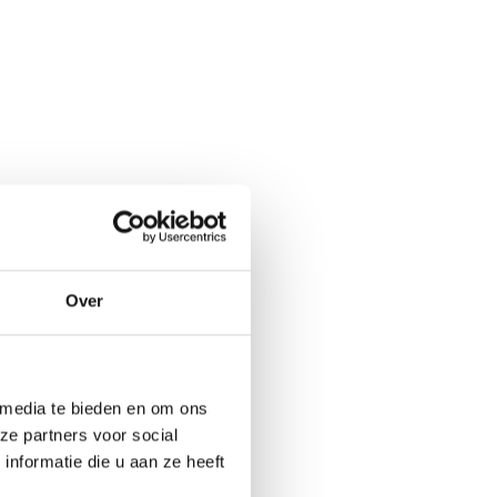
Over
ueel
er ons
 media te bieden en om ons
ital Marketing
ze partners voor social
nformatie die u aan ze heeft
tners