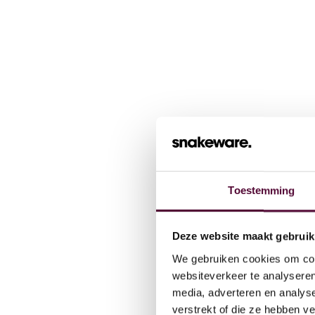
Toestemming
Wat we
Deze website maakt gebruik
We gebruiken cookies om cont
Cases
websiteverkeer te analyseren
media, adverteren en analys
verstrekt of die ze hebben v