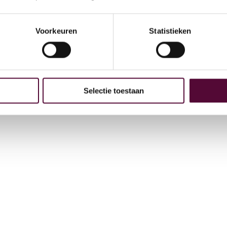
Arc
GE
Voorkeuren
Statistieken
 bij
4
Selectie toestaan
t
+31
in
Vee