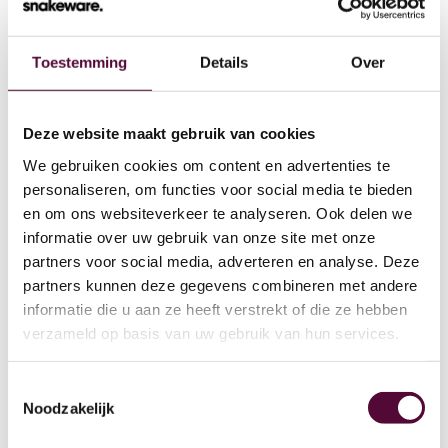
Toestemming
Details
Over
Wat we doen
Deze website maakt gebruik van cookies
We gebruiken cookies om content en advertenties te
Cases
personaliseren, om functies voor social media te bieden
en om ons websiteverkeer te analyseren. Ook delen we
Team
informatie over uw gebruik van onze site met onze
partners voor social media, adverteren en analyse. Deze
Werken bij
partners kunnen deze gegevens combineren met andere
4
informatie die u aan ze heeft verstrekt of die ze hebben
Contact
verzameld op basis van uw gebruik van hun services.
Lease
Toestemmingsselectie
Noodzakelijk