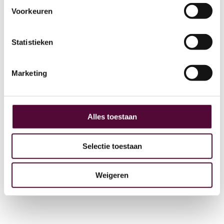
Voorkeuren
AI
Statistieken
Actueel
Over ons
Marketing
Digital Marketing
Partners
Archive
Alles toestaan
GEO
Selectie toestaan
Weigeren
+31 (0) 515 431 895
info@snakeware.nl
Veemarktplein 1, 8601 DA Sneek