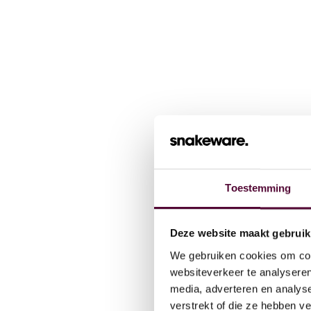
Toestemming
Wat we
Deze website maakt gebruik
We gebruiken cookies om cont
Cases
websiteverkeer te analyseren
media, adverteren en analys
verstrekt of die ze hebben v