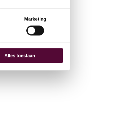
hive
O
Marketing
Alles toestaan
 (0) 515 431 895
fo@snakeware.nl
marktplein 1, 8601 DA Sneek
NL
EN