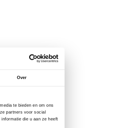
Over
ueel
er ons
 media te bieden en om ons
ital Marketing
ze partners voor social
nformatie die u aan ze heeft
tners