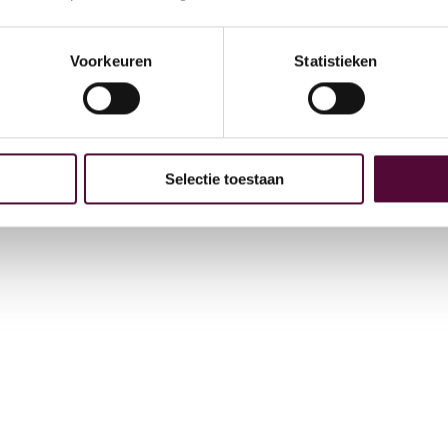
Arc
GE
Voorkeuren
Statistieken
 bij
4
Selectie toestaan
t
+31
in
Vee