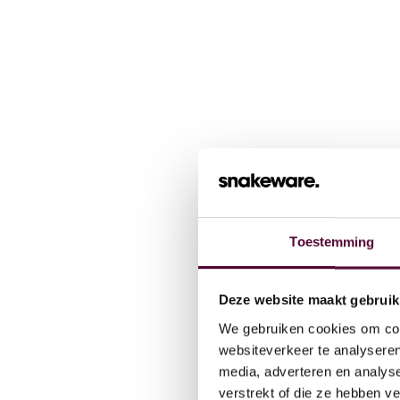
Toestemming
Wat we
Deze website maakt gebruik
We gebruiken cookies om cont
Cases
websiteverkeer te analyseren
media, adverteren en analys
verstrekt of die ze hebben v