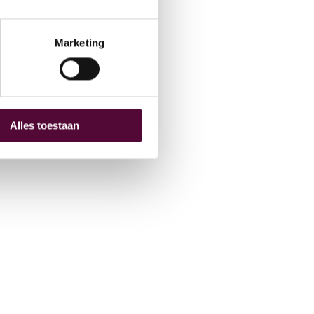
hive
O
Marketing
Alles toestaan
 (0) 515 431 895
fo@snakeware.nl
marktplein 1, 8601 DA Sneek
NL
EN