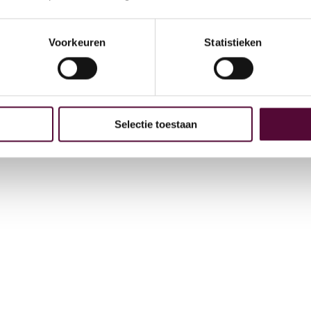
Arc
GE
Voorkeuren
Statistieken
 bij
4
Selectie toestaan
t
+31
in
Vee