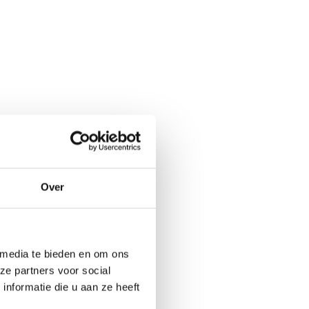
Over
ueel
er ons
 media te bieden en om ons
ital Marketing
ze partners voor social
nformatie die u aan ze heeft
tners