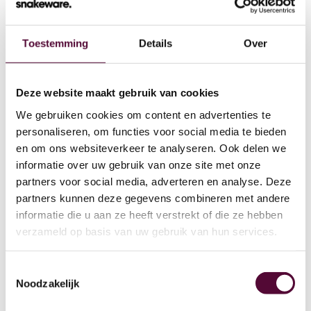
Toestemming
Details
Over
Wat we doen
Deze website maakt gebruik van cookies
We gebruiken cookies om content en advertenties te
Cases
personaliseren, om functies voor social media te bieden
en om ons websiteverkeer te analyseren. Ook delen we
Team
informatie over uw gebruik van onze site met onze
partners voor social media, adverteren en analyse. Deze
Werken bij
partners kunnen deze gegevens combineren met andere
4
informatie die u aan ze heeft verstrekt of die ze hebben
Contact
verzameld op basis van uw gebruik van hun services.
Lease
Toestemmingsselectie
Noodzakelijk