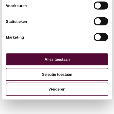
Voorkeuren
AI
Statistieken
Actueel
Over ons
Marketing
Digital Marketing
Partners
Archive
Alles toestaan
GEO
Selectie toestaan
Weigeren
+31 (0) 515 431 895
info@snakeware.nl
Veemarktplein 1, 8601 DA Sneek