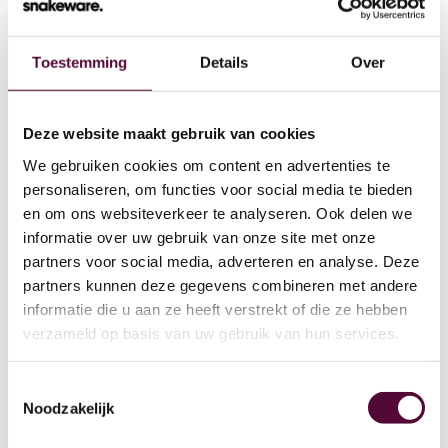
Toestemming
Details
Over
Wat we doen
Deze website maakt gebruik van cookies
We gebruiken cookies om content en advertenties te
Cases
personaliseren, om functies voor social media te bieden
en om ons websiteverkeer te analyseren. Ook delen we
Team
informatie over uw gebruik van onze site met onze
partners voor social media, adverteren en analyse. Deze
Werken bij
partners kunnen deze gegevens combineren met andere
4
informatie die u aan ze heeft verstrekt of die ze hebben
Contact
verzameld op basis van uw gebruik van hun services.
Lease
Toestemmingsselectie
Noodzakelijk