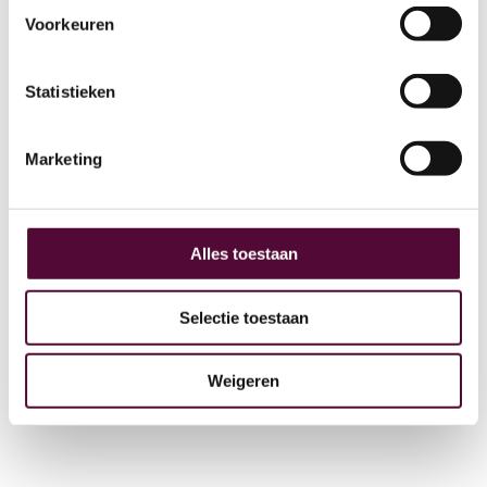
Voorkeuren
AI
Statistieken
Actueel
Over ons
Marketing
Digital Marketing
Partners
Archive
Alles toestaan
GEO
Selectie toestaan
Weigeren
+31 (0) 515 431 895
info@snakeware.nl
Veemarktplein 1, 8601 DA Sneek