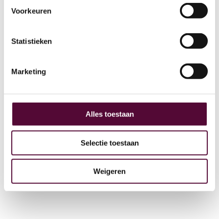
Voorkeuren
AI
Statistieken
Actueel
Over ons
Marketing
Digital Marketing
Partners
Archive
Alles toestaan
GEO
Selectie toestaan
Weigeren
+31 (0) 515 431 895
info@snakeware.nl
Veemarktplein 1, 8601 DA Sneek