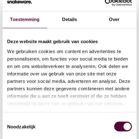
Toestemming
Details
Over
Wat we doen
Deze website maakt gebruik van cookies
We gebruiken cookies om content en advertenties te
Cases
personaliseren, om functies voor social media te bieden
en om ons websiteverkeer te analyseren. Ook delen we
Team
informatie over uw gebruik van onze site met onze
partners voor social media, adverteren en analyse. Deze
Werken bij
partners kunnen deze gegevens combineren met andere
4
informatie die u aan ze heeft verstrekt of die ze hebben
Contact
verzameld op basis van uw gebruik van hun services.
Lease
Toestemmingsselectie
Noodzakelijk