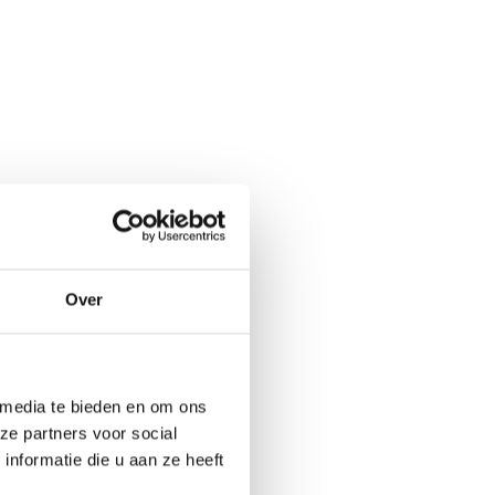
Over
ueel
er ons
 media te bieden en om ons
ital Marketing
ze partners voor social
nformatie die u aan ze heeft
tners