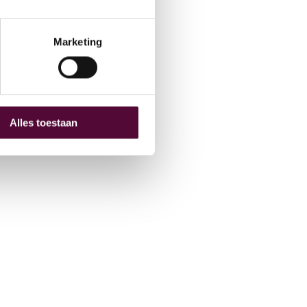
hive
O
Marketing
Alles toestaan
 (0) 515 431 895
fo@snakeware.nl
marktplein 1, 8601 DA Sneek
NL
EN