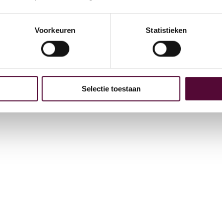
Arc
GE
Voorkeuren
Statistieken
 bij
4
Selectie toestaan
t
+31
in
Vee