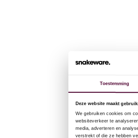
Toestemming
Wat we
Deze website maakt gebruik
We gebruiken cookies om cont
Cases
websiteverkeer te analyseren
media, adverteren en analys
verstrekt of die ze hebben v