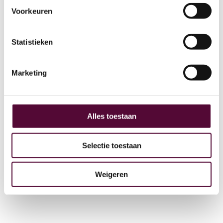
Voorkeuren
AI
Statistieken
Actueel
Over ons
Marketing
Digital Marketing
Partners
Archive
Alles toestaan
GEO
Selectie toestaan
Weigeren
+31 (0) 515 431 895
info@snakeware.nl
Veemarktplein 1, 8601 DA Sneek