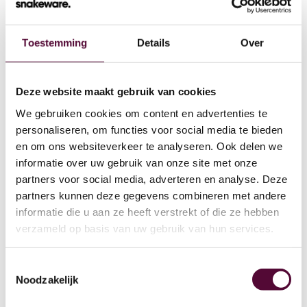
Toestemming
Details
Over
Wat we doen
Deze website maakt gebruik van cookies
We gebruiken cookies om content en advertenties te
Cases
personaliseren, om functies voor social media te bieden
en om ons websiteverkeer te analyseren. Ook delen we
Team
informatie over uw gebruik van onze site met onze
partners voor social media, adverteren en analyse. Deze
Werken bij
partners kunnen deze gegevens combineren met andere
4
informatie die u aan ze heeft verstrekt of die ze hebben
Contact
verzameld op basis van uw gebruik van hun services.
Lease
Toestemmingsselectie
Noodzakelijk