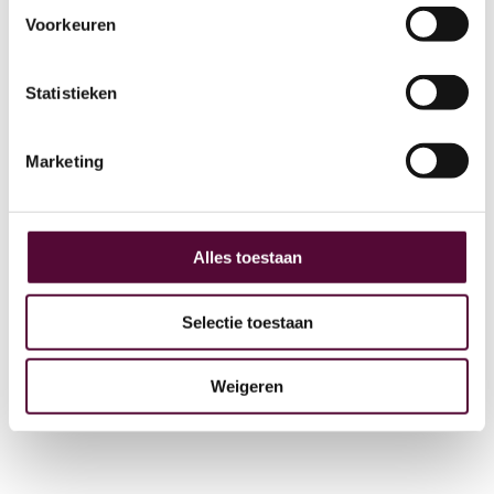
Voorkeuren
AI
Statistieken
Actueel
Over ons
Marketing
Digital Marketing
Partners
Archive
Alles toestaan
GEO
Selectie toestaan
Weigeren
+31 (0) 515 431 895
info@snakeware.nl
Veemarktplein 1, 8601 DA Sneek