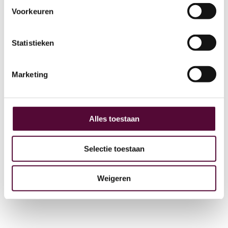
Voorkeuren
AI
Statistieken
Actueel
Over ons
Marketing
Digital Marketing
Partners
Archive
Alles toestaan
GEO
Selectie toestaan
Weigeren
+31 (0) 515 431 895
info@snakeware.nl
Veemarktplein 1, 8601 DA Sneek